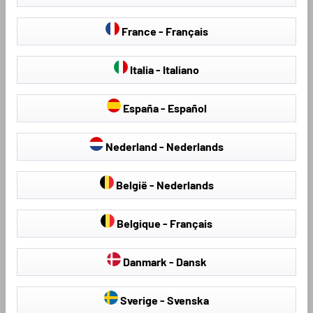
Boot liners for MG
France - Français
Boot liners for MG 4
Boot liners for Mini
Italia - Italiano
Boot liners for Mitsubishi
España - Español
Boot liners for Nissan
Boot liners for Opel
Nederland - Nederlands
Boot liners for Peugeot
België - Nederlands
Boot liners for Porsche
Boot liners for Renault
Belgique - Français
Boot liners for Seat
Danmark - Dansk
Boot liners for Skoda
Boot liners for Subaru
Sverige - Svenska