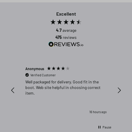
Excellent
4.7
average
475
reviews
Anonymous
Michael C
Verified Customer
Verifi
Well packaged for delivery. Good fit in the
Great fi
boot. Web site helpful in choosing correct
item.
16 hours ago
Pause