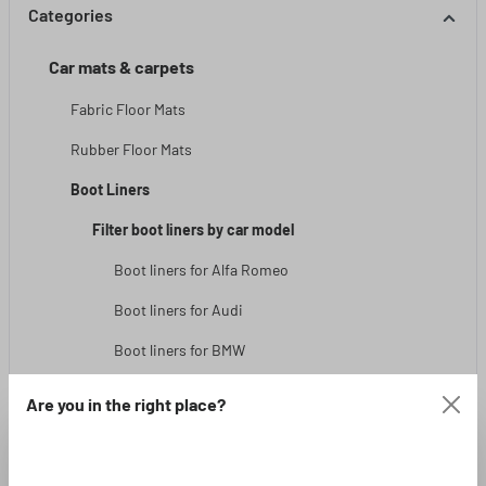
Categories
Car mats & carpets
Fabric Floor Mats
Rubber Floor Mats
Boot Liners
Filter boot liners by car model
Boot liners for Alfa Romeo
Boot liners for Audi
Boot liners for BMW
Boot liners for BYD
Are you in the right place?
Boot liners for Citroën
Boot liners for CUPRA