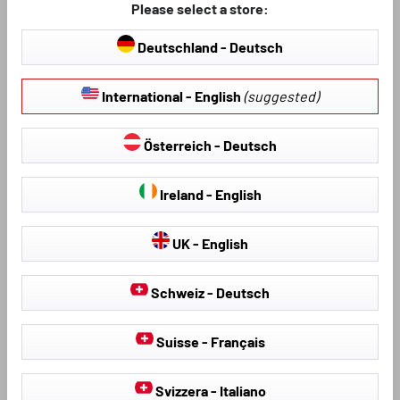
Please select a store:
Boot liners for Dacia
Deutschland - Deutsch
Boot liners for Fiat
Boot liners for Ford
International - English
(suggested)
Boot liners for Honda
Österreich - Deutsch
Boot liners for Hyundai
Boot liners for Jaguar
Ireland - English
Boot liners for Jeep
UK - English
Boot liners for KIA
Boot liners for Lancia
Schweiz - Deutsch
Boot liners for Land Rover
Suisse - Français
Boot liners for Mazda
Boot liners for Mercedes-Benz
Svizzera - Italiano